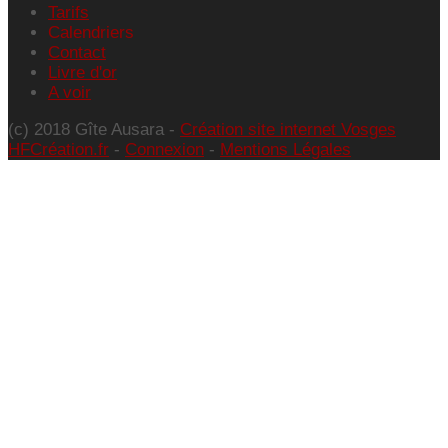
Tarifs
Calendriers
Contact
Livre d'or
A voir
(c) 2018 Gîte Ausara -
Création site internet Vosges
HFCréation.fr
-
Connexion
-
Mentions Légales