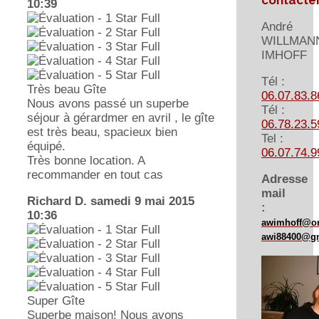
contacte
10:39
André
WILLMAN
IMHOFF
Tél :
Très beau Gîte
06.07.83.8
Nous avons passé un superbe
Tél :
séjour à gérardmer en avril , le gîte
06.78.23.5
est très beau, spacieux bien
Tel :
équipé.
06.07.74.9
Très bonne location. A
recommander en tout cas
Adresse
mail
Richard D.
samedi 9 mai 2015
:
10:36
awimhoff@or
awi88400@g
Super Gîte
Superbe maison! Nous avons