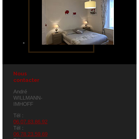
Nous
contacter
André
WILLMANN-
IMHOFF
Tél :
06.07.83.86.92
Tél :
06.78.23.59.69