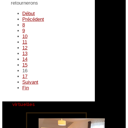
retournerons
Début
Précédent
8
9
10
11
12
13
14
15
16
17
Suivant
Fin
virtuelles