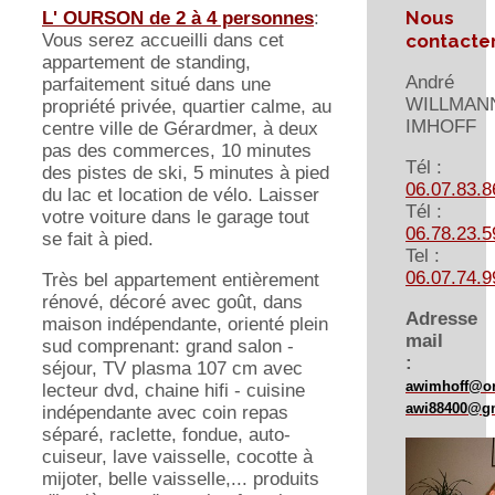
Nous
L' OURSON de 2 à 4 personnes
:
contacte
Vous serez accueilli dans cet
appartement de standing,
André
parfaitement situé dans une
WILLMAN
propriété privée, quartier calme, au
IMHOFF
centre ville de Gérardmer, à deux
pas des commerces, 10 minutes
Tél :
des pistes de ski, 5 minutes à pied
06.07.83.8
du lac et location de vélo. Laisser
Tél :
votre voiture dans le garage tout
06.78.23.5
se fait à pied.
Tel :
06.07.74.9
Très bel appartement entièrement
rénové, décoré avec goût, dans
Adresse
maison indépendante, orienté plein
mail
sud comprenant: grand salon -
:
séjour, TV plasma 107 cm avec
awimhoff@or
lecteur dvd, chaine hifi - cuisine
awi88400@g
indépendante avec coin repas
séparé, raclette, fondue, auto-
cuiseur, lave vaisselle, cocotte à
mijoter, belle vaisselle,... produits