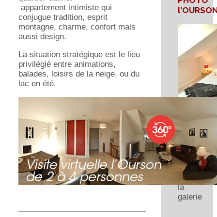
PHOTO
appartement intimiste qui
l'OURSO
conjugue tradition, esprit
montagne, charme, confort mais
aussi design.
La situation stratégique est le lieu
privilégié entre animations,
balades, loisirs de la neige, ou du
lac en été.
Cliquez
sur
l'image
pour
visite
la
galerie