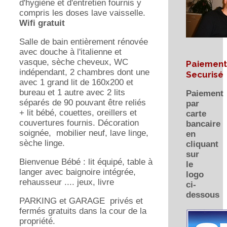
d'hygiène et d'entretien fournis y
compris les doses lave vaisselle.
Wifi gratuit
Salle de bain entièrement rénovée
avec douche à l'italienne et
vasque, sèche cheveux, WC
Paiement
indépendant, 2 chambres dont une
Securisé
avec 1 grand lit de 160x200 et
bureau et 1 autre avec 2 lits
Paiement
séparés de 90 pouvant être reliés
par
+ lit bébé, couettes, oreillers et
carte
couvertures fournis. Décoration
bancaire
soignée, mobilier neuf, lave linge,
en
sèche linge.
cliquant
sur
Bienvenue Bébé : lit équipé, table à
le
langer avec baignoire intégrée,
logo
rehausseur .... jeux, livre
ci-
dessous
PARKING et GARAGE privés et
fermés gratuits dans la cour de la
propriété.