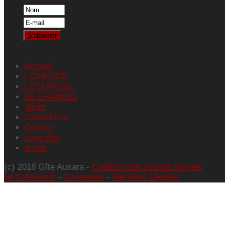
Accueil
L'OURSON
L'ECUREUIL
LE CHAMOIS
Tarifs
Calendriers
Contact
Livre d'or
A voir
(c) 2018 Gîte Ausara -
Création site internet Vosges
HFCréation.fr
-
Connexion
-
Mentions Légales