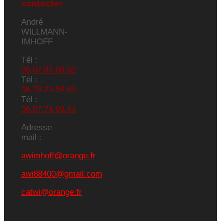
contacter
André
WILLMANN-
IMHOFF
Tél :
06.07.83.86.92
Tél :
06.78.23.59.69
Tél :
06.07.74.99.44
Adresse
mail :
awimhoff@orange.fr
awi88400@gmail.com
catwi@orange.fr