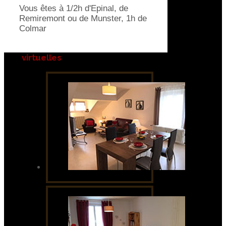
Vous êtes à 1/2h d'Epinal, de
Remiremont ou de Munster, 1h de
Colmar
virtuelles