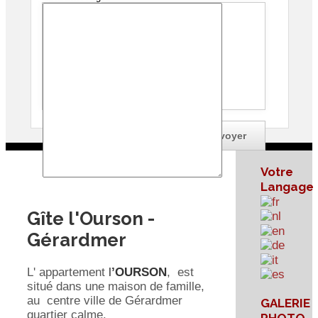
Je souhaite une copie de ce message
Votre
Langage
Gîte l'Ourson -
Gérardmer
L' appartement
l
’OURSON
, est
situé dans une maison de famille,
au centre ville de Gérardmer
GALERIE
quartier calme.